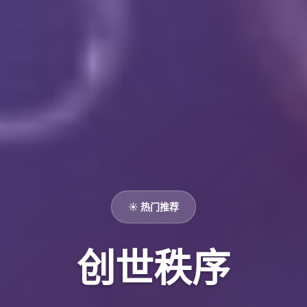
☀️ 热门推荐
创世秩序