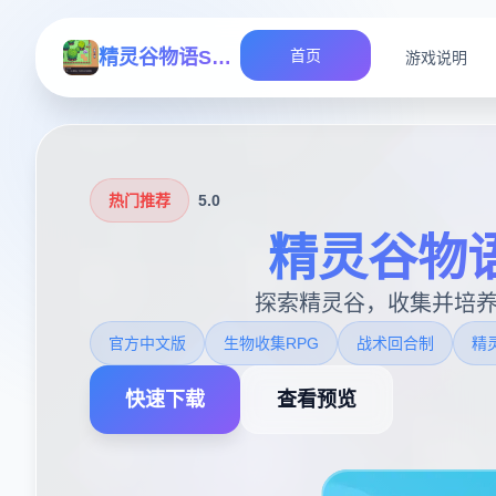
精灵谷物语SpiritValley版
首页
游戏说明
热门推荐
5.0
精灵谷物语 S
探索精灵谷，收集并培
官方中文版
生物收集RPG
战术回合制
精
快速下载
查看预览