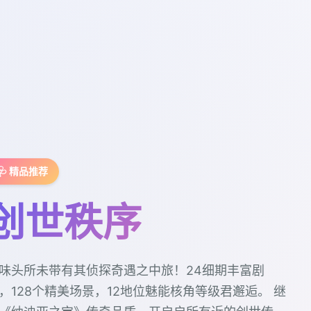
🩺 精品推荐
创世秩序
味头所未带有其侦探奇遇之中旅！24细期丰富剧
，128个精美场景，12地位魅能核角等级君邂逅。 继