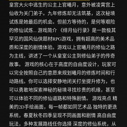
皇宫大火中逃生的公主上官曦月，意外被凌霄宫上
仙收为关门弟子。九年修炼却无法筑基，这次秘境
试炼是她最后的机会。但前方等待的，是何等艰险
的修仙试炼... 游戏简介 《绯月仙行录》是一款极其
罕见的国风仙侠题材RPG游戏，拥有超高的美术品
质和深度的剧情体验。游戏以上官曦月的修仙之路
为主线，讲述了一个从皇室公主到修仙弟子的传奇
故事。 游戏的核心在于高度的自由度设计，玩家可
以完全按照自己的意愿来规划曦月的修炼时间和行
动路线。你可以选择安静地闭关打坐提升修为，也
可以勇敢地探索神秘的秘境寻找珍贵的机缘，甚至
可以体验不同的修仙道路和特殊剧情。 游戏亮点 精
美的2D手绘画面，每一帧都如同艺术品 独特的更迭
系统，春夏秋冬四季呈现不同画面和剧情 高自由度
玩法，多种发展路线任你选择 深度的修仙系统，从