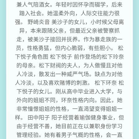
兼人气陪酒女。年轻时因怀孕而辍学，后来
踏入社会。她温柔外向，人际交往能力很
强。 野崎炎音 美沙子的女儿，小时候父母离
异，本来跟随父亲，但最近父亲被警察抓
走，被美沙子接回并抚养。作为暴走族的一
员，性格勇猛，但内心脆弱，有些胆小。 松
下悦子角色图 松下悦子 前作登场的松下玲奈
的母亲。松下财阀的夫人，为人傲慢且对他
人冷淡，散发出一种威严气场。缺点为对他
人冷淡，以及喜欢赌博的刺激。 松下环奈 松
下悦子的女儿。刚从高中毕业进入大学，与
外向的姐姐不同，环奈性格内向。因此，她
非常憧憬姐姐的性格，一直渴望变得姐姐一
样。 田中阳子 阳子经营着瑜伽健身事业，但
由于经营不善，她目前正在以兼职身份学习
管理经验。她有着男子气概的性格，会一直