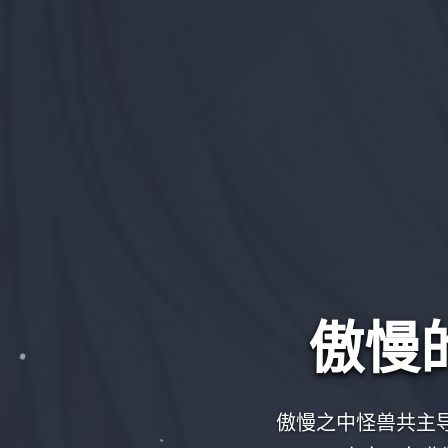
傲慢
傲慢之中怪兽共主