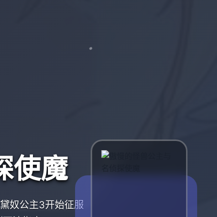
探使魔
黛奴公主3开始征服