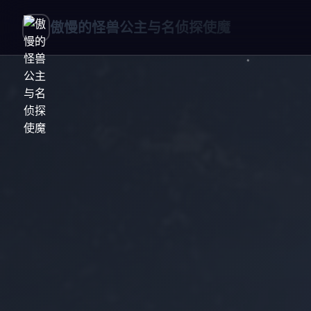
傲慢的怪兽公主与名侦探使魔