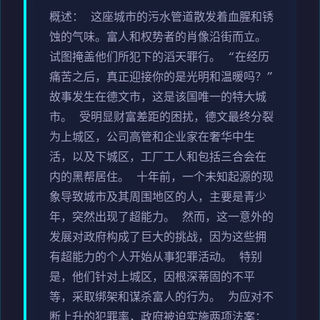
概述： 这座城市的污水管道散发着血腥和锈
蚀的气味。富人和权势者的肖像沿街而立。
试图掩盖他们所犯下的滔天罪行。 “在经历
痛苦之后，真正迎接你的是光明和温暖吗？”
故事发生在德文市，这是该国唯一的特大城
市。 受明显财富差距的困扰，德文最终分裂
为上城区，公司高管和企业家在奢华中生
活，以及下城区，工厂工人和包括三合会在
内的黑帮居住。 十年前，一个未知起源的现
象导致城市及其周围地区的人，主要是青少
年，突然出现了超能力。 然而，这一意外的
发展对政府构成了巨大的挑战，因为这些拥
有超能力的个人开始从事犯罪活动。 特别
是，他们针对上城区，因根深蒂固的不平
等，采取绑架和谋杀富人的行为。 为应对不
断上升的犯罪率，政府被迫实施两项法案：