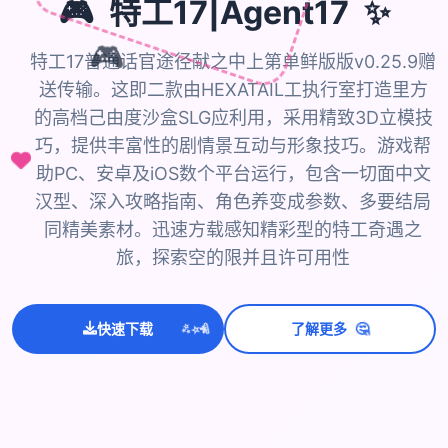
✨
🎮
特工17|Agent17
🎮
特工17普通话官途径献之中上第单鲜版版v0.25.9赠
送传输。这即二款由HEXATAIL工执行室打造里方
的高档己由度沙盒SLG应利用，采用精致3D立模技
巧，提供丰富性的剧情景互动与形象技巧。游戏帮
助PC、安卓及iOS数个平台运行，包含一切面中文
汉型、深入攻略指南、角色养变成参数、多要结局
同精美素材。迅速方载感知精彩型的特工奇遇之
旅，探索空的限并且许可用性
💫
✨
⭐
🤔
快速下载
了解更多