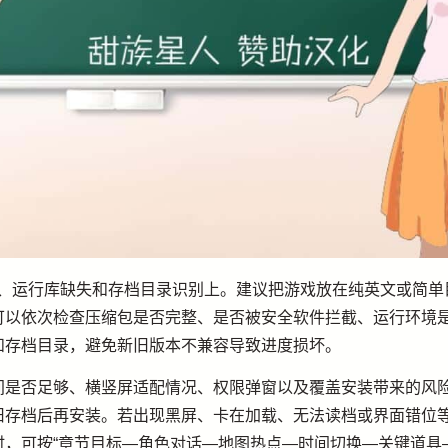
限、运行库缺失和存档目录识别上。建议把游戏放在纯英文或简单
可以依次检查压缩包是否完整、是否被安全软件拦截、运行环境
和存档目录，避免新旧版本不兼容导致进度损坏。
间是否足够、横竖屏适配情况、权限弹窗以及覆盖安装带来的风
旧存档后再安装。若出现黑屏、卡在加载、无法读档或界面错位
，可按“章节目标—角色对话—地图热点—时间切换—关键道具