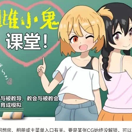
play、回想房、相册或主菜单入口有关。要是某张CG始终没解锁