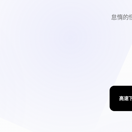
怠惰的
高速