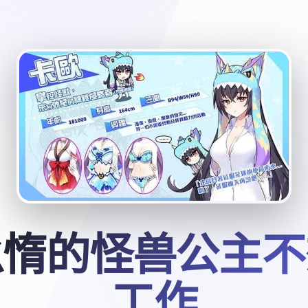
怠惰的怪兽公主不
工作