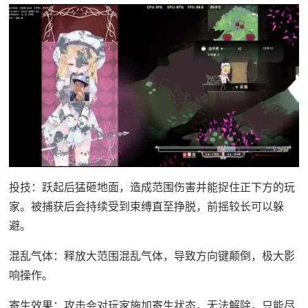
投技：跃起后猛砸地面，造成范围伤害并能捉住正下方的玩
家。被捕获后会持续受到束缚直至挣脱，前摇较长可以躲
避。
混乱气体：释放大范围混乱气体，导致方向键颠倒，极大影
响操作。
寄生效果：攻击会对玩家施加寄生状态，无法解除，只能尽