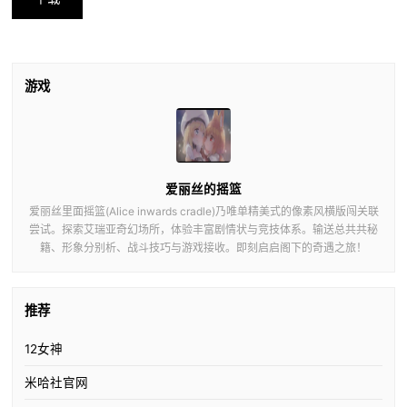
游戏
爱丽丝的摇篮
爱丽丝里面摇篮(Alice inwards cradle)乃唯单精美式的像素风横版闯关联
尝试。探索艾瑞亚奇幻场所，体验丰富剧情状与竞技体系。输送总共共秘
籍、形象分别析、战斗技巧与游戏接收。即刻启启阁下的奇遇之旅！
推荐
12女神
米哈社官网