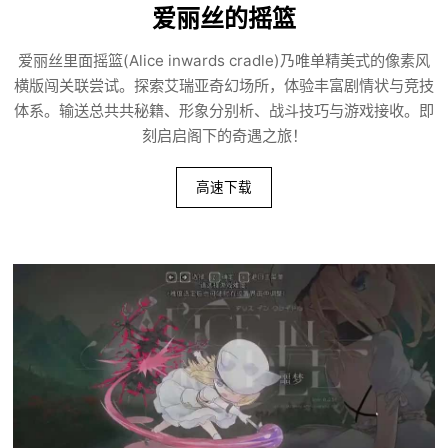
爱丽丝的摇篮
爱丽丝里面摇篮(Alice inwards cradle)乃唯单精美式的像素风
横版闯关联尝试。探索艾瑞亚奇幻场所，体验丰富剧情状与竞技
体系。输送总共共秘籍、形象分别析、战斗技巧与游戏接收。即
刻启启阁下的奇遇之旅！
高速下载