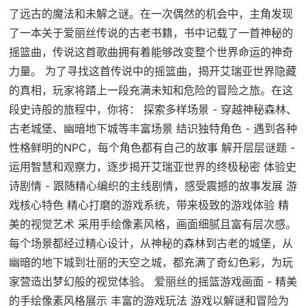
了远古的魔法和未解之谜。在一次偶然的机会中，主角发现
了一本关于爱丽丝传说的古老书籍，书中记载了一首神秘的
摇篮曲，传说这首歌曲拥有着能够改变整个世界命运的神奇
力量。 为了寻找这首传说中的摇篮曲，揭开艾瑞亚世界隐藏
的真相，玩家将踏上一段充满未知和危险的冒险之旅。在这
段史诗般的旅程中，你将： 探索多样场景 - 穿越神秘森林、
古老城堡、幽暗地下城等丰富场景 结识独特角色 - 遇到各种
性格鲜明的NPC，每个角色都有自己的故事 解开层层谜题 -
运用智慧和观察力，逐步揭开艾瑞亚世界的终极秘密 体验史
诗剧情 - 跟随精心编织的主线剧情，感受震撼的故事发展 游
戏核心特色 精心打磨的游戏系统，带来极致的游戏体验 精
美的视觉艺术 采用手绘像素风格，画面细腻且富有层次感。
每个场景都经过精心设计，从神秘的森林到古老的城堡，从
幽暗的地下城到壮丽的天空之城，都充满了奇幻色彩，为玩
家营造出梦幻般的视觉体验。 爱丽丝的摇篮游戏画面 - 精美
的手绘像素风格展示 丰富的游戏玩法 游戏以解谜和冒险为