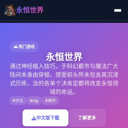
永恒世界
🌊 热门游戏
永恒世界
通过神经植入技巧，于科幻都市与魔法广大
陆间本身由穿梭。感受前头所未包含其沉浸
式历练，汝的各单个决肯定都将改变永恒领
域的命运。
#中文
#slg
#神作
中文版下载
了解更多