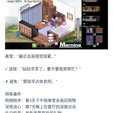
美雪："最近总是感觉很累..."
✓ 选择："姑姑辛苦了，要不要我来帮忙？"
✗ 避免："那就早点休息吧。"
特殊事件
购物陪伴：第3天下午陪美雪去商店购物
深夜谈心：第7天晚上在客厅的深度对话