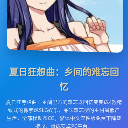
夏日狂想曲：乡间的难忘回
忆
夏日狂考虑曲：乡间里方的难忘返回忆变变成4款精
致式的像素风SLG娱乐，品味难忘型的乡村暑假产
生活。全部程动态CG，繁体中文汉性版免费下降载
接收，赞成安卓PC平台。