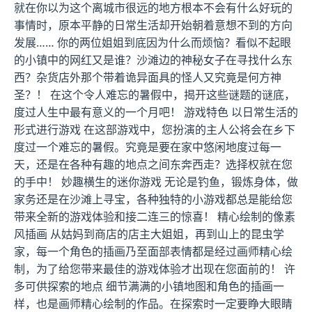
就在你以为这个离城市很远的地方根本不会有什么好玩的
事情时，原本平静的日常生活却开始朝着意想不到的方向
发展…… 你的两位姐姐到底因为什么而烦恼？看似不起眼
的小镇中的网红又是谁？沙滩边的神秘女子在寻找什么东
西？杂货店外那个带着诡异面具的怪人又究竟是何方神
圣？！ 在这个令人难忘的暑假中，揭开这些谜题的谜底，
度过人生中最有意义的一个月吧！ 游戏特色 以日常生活的
形式进行游戏 在这部游戏中，您扮演的主人公将会在乡下
度过一个难忘的暑假。究竟是要在家中悠闲地度过每一
天，还是在各种有趣的地点之间东奔西走？选择权就在您
的手中！ 妙趣横生的迷你游戏 无论是钓鱼，锻炼身体，做
家务还是在沙滩上寻宝，各种独特的小游戏都总是能给您
带来全新的游戏体验和接二连三的惊喜！ 精心绘制的像素
风插画 从姑妈到商店的店主大姐姐，再到山上的昆虫学
家，每一个角色的插画乃至面部表情都是经过画师精心绘
制，为了给您带来最佳的游戏体验才出现在您面前的！ 许
多可供探索的地点 细节满满的小镇地图和角色的插画一
样，也是画师精心绘制的作品。在探索时一定要睁大眼睛