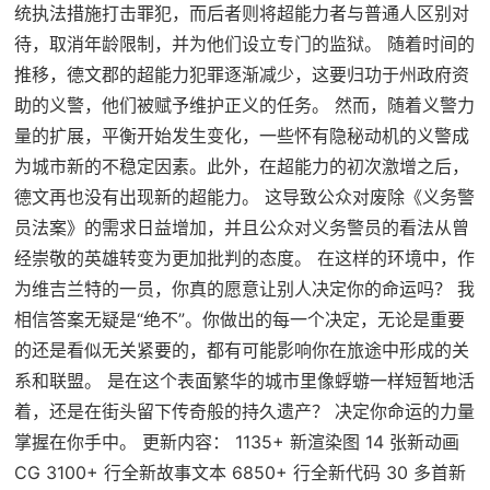
统执法措施打击罪犯，而后者则将超能力者与普通人区别对
待，取消年龄限制，并为他们设立专门的监狱。 随着时间的
推移，德文郡的超能力犯罪逐渐减少，这要归功于州政府资
助的义警，他们被赋予维护正义的任务。 然而，随着义警力
量的扩展，平衡开始发生变化，一些怀有隐秘动机的义警成
为城市新的不稳定因素。此外，在超能力的初次激增之后，
德文再也没有出现新的超能力。 这导致公众对废除《义务警
员法案》的需求日益增加，并且公众对义务警员的看法从曾
经崇敬的英雄转变为更加批判的态度。 在这样的环境中，作
为维吉兰特的一员，你真的愿意让别人决定你的命运吗？ 我
相信答案无疑是“绝不”。你做出的每一个决定，无论是重要
的还是看似无关紧要的，都有可能影响你在旅途中形成的关
系和联盟。 是在这个表面繁华的城市里像蜉蝣一样短暂地活
着，还是在街头留下传奇般的持久遗产？ 决定你命运的力量
掌握在你手中。 更新内容： 1135+ 新渲染图 14 张新动画
CG 3100+ 行全新故事文本 6850+ 行全新代码 30 多首新