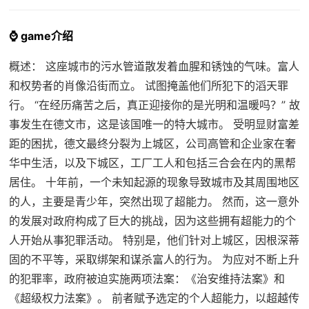
⌚ game介绍
概述： 这座城市的污水管道散发着血腥和锈蚀的气味。富人
和权势者的肖像沿街而立。 试图掩盖他们所犯下的滔天罪
行。 “在经历痛苦之后，真正迎接你的是光明和温暖吗？” 故
事发生在德文市，这是该国唯一的特大城市。 受明显财富差
距的困扰，德文最终分裂为上城区，公司高管和企业家在奢
华中生活，以及下城区，工厂工人和包括三合会在内的黑帮
居住。 十年前，一个未知起源的现象导致城市及其周围地区
的人，主要是青少年，突然出现了超能力。 然而，这一意外
的发展对政府构成了巨大的挑战，因为这些拥有超能力的个
人开始从事犯罪活动。 特别是，他们针对上城区，因根深蒂
固的不平等，采取绑架和谋杀富人的行为。 为应对不断上升
的犯罪率，政府被迫实施两项法案：《治安维持法案》和
《超级权力法案》。 前者赋予选定的个人超能力，以超越传