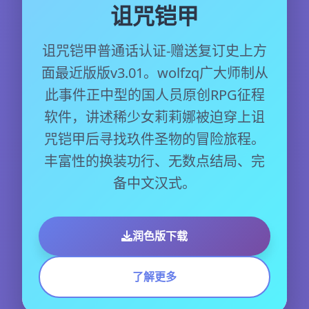
诅咒铠甲
诅咒铠甲普通话认证-赠送复订史上方
面最近版版v3.01。wolfzq广大师制从
此事件正中型的国人员原创RPG征程
软件，讲述稀少女莉莉娜被迫穿上诅
咒铠甲后寻找玖件圣物的冒险旅程。
丰富性的换装功行、无数点结局、完
备中文汉式。
润色版下载
了解更多