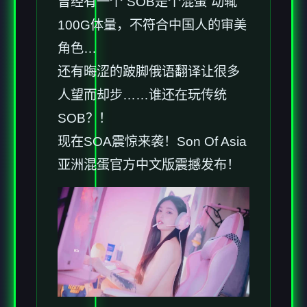
曾经有一个“SOB是个混蛋”动辄
100G体量，不符合中国人的审美
角色…
还有晦涩的跛脚俄语翻译让很多
人望而却步……谁还在玩传统
SOB？！
现在SOA震惊来袭！Son Of Asia
亚洲混蛋官方中文版震撼发布！