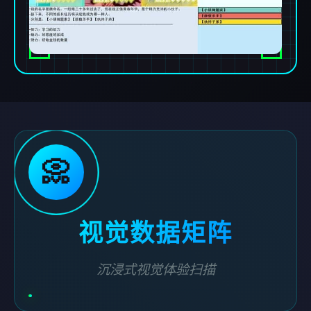
📀
视觉数据矩阵
沉浸式视觉体验扫描