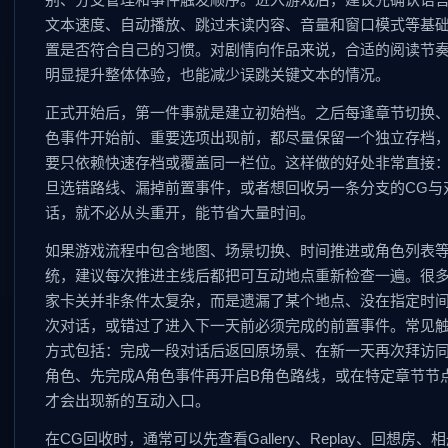
文本速度、自动播放、跳过未读内容、音量和窗口模式等基
置是否符合自己的习惯。对剧情向作品来说，合适的阅读节
明显提升整体体验，也能减少误跳关键文本的情况。
正式开始后，第一件事就是建立初始档。之后每逢章节切换
色事件开始前、重要选项出现前，都尽量保留一个独立存档
要只依赖快速存档或覆盖同一栏位。这样做的好处非常直接
旦选错路线、漏掉前置事件，或者想回收另一条分支的CG与
话，就不必从头重开，能节省大量时间。
如果游戏流程中包含地图、场景切换、时间推进或角色列表
统，建议每次推进主线后都把可互动地点重新检查一遍。很
家卡关并非条件太复杂，而是遗漏了某个地点、没在指定时
次对话，或错过了进入下一天前必须完成的前置事件。常见
方式包括：完成一段对话后返回原场景、在新一天再次拜访
角色、先完成A角色事件再开启B角色路线，或在特定章节节
才会出现新的互动入口。
在CG回收时，通常可以先查看Gallery、Replay、回想房、