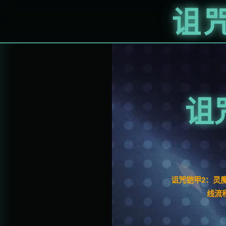
诅
诅
诅咒铠甲2：灵
线流