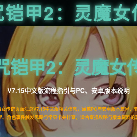
咒铠甲2：灵魔女
咒铠甲2：灵魔女
V7.15中文版流程指引与PC、安卓版本说明
魔女传奇页面汇总V7.15中文版相关信息，涵盖PC与安卓版本差异、
程、角色事件触发思路与常见卡关排查，适合查找攻略与版本资料的