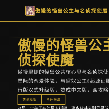
傲慢的怪兽公主与名侦探使魔
傲慢的怪兽公
侦探使魔
傲慢里侧的怪兽公共核心思与名侦探使
星际的恋爱体验，与黛奴公主8起源征
行版汉式升级版，赞成中文版，含攻略
恋爱模拟
角色扮演
这是一个关于被外星人绑架，离乡背井来到异星球