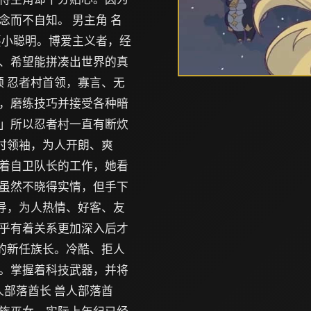
而不自知。 男主角 名
耍小聪明。博爱主义者，经
、希望能拼凑出世界的真
领 忍者村首领，寡言、无
，磨练技巧并接受各种暗
」所以忍者村一直有断炊
临时领袖，为人开朗、爽
着自卫队长的工作，她看
虽然不晓得实情，但手下
领导，为人热情、好客、友
乎有着关系更加深入后才
林的新任族长。冷酷、拒人
。掌握着科技武器，并将
人部落酋长 兽人部落酋