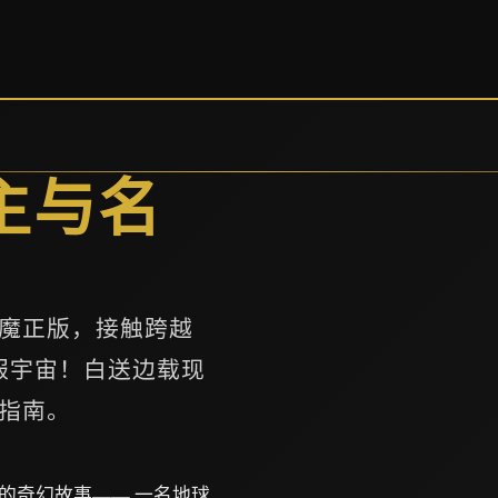
主与名
魔正版，接触跨越
服宇宙！白送边载现
指南。
的奇幻故事—— 一名地球