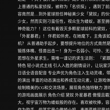
上普通的私家侦探，被称为「名侦探」，遇到了前
容竟然是…到外星球担任神秘美少女「黛奴」的伙
少女，然而实则刁蛮任性，视众生为蝼蚁，甚至拥
神奇能力？！这位有着毁灭多颗星球前科的黛奴，
「外星暴君」！ 伴君如伴虎，在她麾下，主角该
机？ 从普通助手起步，要想提升地位的方式竟然
锻炼体魄、怪兽出击－！身为一名弱小、可怜、无
若想在外星求生，需唯一谨记的求生法则： 『紧跟
特色 轻小说式主线 引人入胜的剧情设计，让玩家
日语全语音配音 专业声优为角色注入生动灵魂，带
的演出 丰富的动态演出和养成互动元素，让游戏体
绘制精美的CG和交流场景，展现角色独特魅力 游
的游戏画面展示 角色介绍 黛奴 外星暴君 傲慢且
大，视宇宙万物为蝼蚁般的存在。喜欢被吹捧，容
作为助手，但其实是个傲娇小姐，表面严格可是对