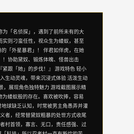
称为「名侦探」，遇到了前所未有的大
而实则刁蛮任性，视众生为蝼蚁，甚至
的「外星暴君」！ 伴君如伴虎，在她
？！协助黛奴、锻炼体魄、怪兽出击
紧跟「她」的步伐！』 游戏特色 轻小
注入生动灵魂，带来沉浸式体验 活泼生动
场景，展现角色独特魅力 游戏截图展示精
万物为蝼蚁般的存在。喜欢被吹捧，容易
对地球缺乏认知，时常被男主角愚弄并灌
主义者，经常替黛奴粗暴的处世方式收尾
忍者村首领，寡言、无口，责任感强、过
握「科技」所以忍者村一直有断炊的苦