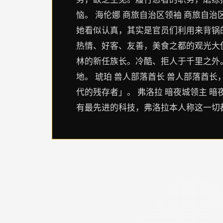
恼。 海伦娜 商旅自治区领袖 商旅自
她看似认真，其实是官员们利用来背锅的
热情、好客、友善，美食之都的观光大使
林的新任族长。冷酷、拒人于千里之外
地。 琥珀 兽人部落酋长 兽人部落酋
代的残存者」。 弗洛拉 暗夜城领主 
有最先进的科技，弗洛拉本人称这一切