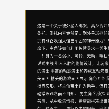
这是一个关于被外星人绑架，离乡背井
委托。委托内容竟然是…到外星球担任
拥有能召唤强大怪兽军团的神奇能力？
麾下，主角该如何利用智慧寻求一线生
－！身为一名弱小、可怜、无助，唯独能
说式主线 引人入胜的剧情设计，让玩家
的演出 丰富的动态演出和养成互动元素
美画面 精美的游戏画面展示 角色介绍
得意忘形。将主角带来作为助手，但其
输错误观念而不自知。 男主角 名侦探
善后，从中收集情报、希望能拼凑出世界
劳，缺乏主见。履行忍者的职务，磨练