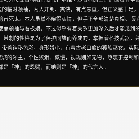
治区的临时领袖，为人开朗、爽快，有点愚直，但正义感十足
替死鬼。本人虽然不晓得实情，但手下全部清楚真相。 爱花
兼领袖与看板娘。不过似乎有着关系更加深入后才能见到的另
。带刺的性格是为了保护同族而养成的。掌握着科技武器，
长，带着神秘色彩，身形娇小，有着古老口癖的狐族巫女。实
暗夜城的领主，个性狡猾、傲慢，视规则如无物，热衷于控制
都是「神」的恩赐，而她则是「神」的代言人。