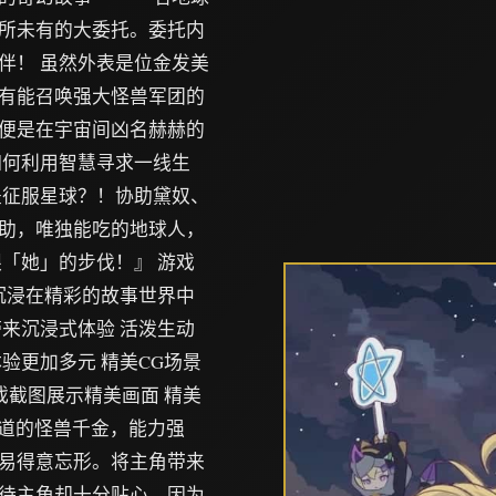
所未有的大委托。委托内
伴！ 虽然外表是位金发美
有能召唤强大怪兽军团的
便是在宇宙间凶名赫赫的
如何利用智慧寻求一线生
是征服星球？！协助黛奴、
助，唯独能吃的地球人，
「她」的步伐！』 游戏
沉浸在精彩的故事世界中
来沉浸式体验 活泼生动
验更加多元 精美CG场景
戏截图展示精美画面 精美
霸道的怪兽千金，能力强
易得意忘形。将主角带来
待主角却十分贴心。因为