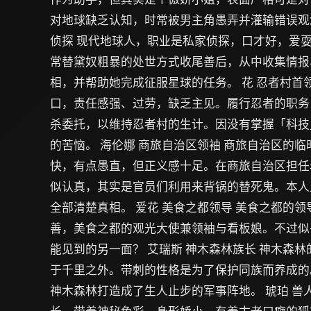
对地球缺乏认知，时常被男主角愚弄并灌输错误观念
侦探 现代地球人，职业是私家侦探，口才好，爱
常替黛奴粗暴的处世方式收尾善后，从中收集情报
相，并帮助她完成征服星球的任务。 花 忍者村首
口，责任感强、过劳，缺乏主见。履行忍者的职务
杀委托，以维持忍者村的生计。因没有掌握「科技
的苦恼。 海伦娜 商旅自治区领袖 商旅自治区的
快，有点愚直，但正义感十足。在商旅自治区担任
似认真，其实是官员们利用来背锅的替死鬼。本人
全部清楚真相。 爱花 美食之都领导 美食之都的
善，美食之都的观光大使兼领袖与看板娘。不过似
能见到的另一面？ 艾瑞斯 神木森林族长 神木森
于千里之外。带刺的性格是为了保护同族而养成的
神木森林打造成了生人止步的军事阵地。 琥珀 兽