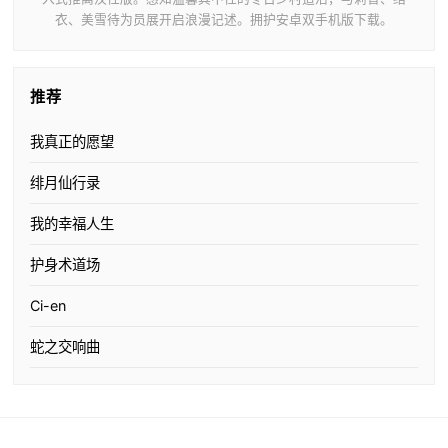
衣、美雪待为员展开启浪漫记述。拥护安卓双手机版下载。
推荐
我真正的愿望
绯月仙行录
我的幸福人生
护身术道场
Ci-en
蛇之交响曲