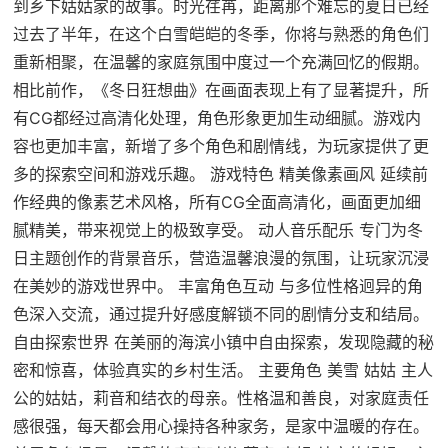
到乡下姑姑家的故事。时光荏苒，距离那个难忘的夏日已经
过去了半年，在这个白雪皑皑的冬季，你将与熟悉的角色们
重新相聚，在温馨的家庭氛围中度过一个充满回忆的假期。
相比前作，《冬日狂想曲》在画面表现上有了显著提升，所
有CG都经过高清化处理，角色形象更加生动细腻。游戏内
容也更加丰富，新增了多个角色和剧情线，为玩家提供了更
多的探索空间和游戏乐趣。 游戏特色 精美像素画风 延续前
作经典的像素艺术风格，所有CG全面高清化，画面更加细
腻精美，带来视觉上的极致享受。 动人音乐配乐 专门为冬
日主题创作的背景音乐，营造温馨浪漫的氛围，让玩家沉浸
在美妙的游戏世界中。 丰富角色互动 与多位性格迥异的角
色深入交流，通过提升好感度解锁不同的剧情分支和结局。
自由探索世界 在美丽的海滨小镇中自由探索，发现隐藏的秘
密和惊喜，体验真实的乡村生活。 主要角色 美雪 姑姑 主人
公的姑姑，莉音和结衣的母亲。性格温和善良，对家庭责任
感很强，每天都会用心操持各种家务，是家中温暖的存在。