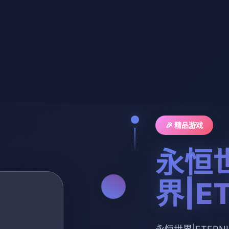
🎉 精品游戏
永恒
界|E