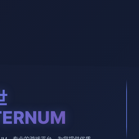
世
TERNUM