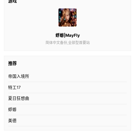
游戏
蜉蝣|MayFly
简体中文备份,全部型首要站
推荐
帝国入境所
特工17
夏日狂想曲
蜉蝣
美德