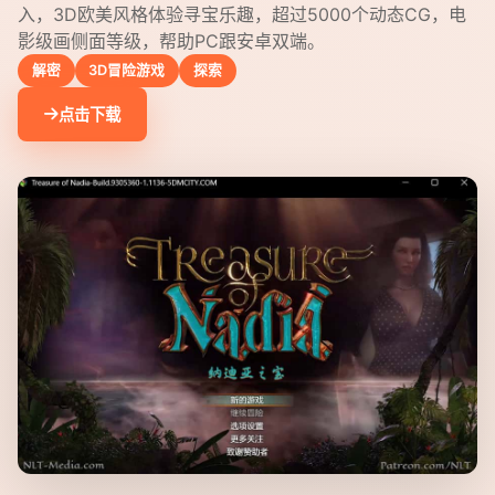
入，3D欧美风格体验寻宝乐趣，超过5000个动态CG，电
影级画侧面等级，帮助PC跟安卓双端。
解密
3D冒险游戏
探索
点击下载