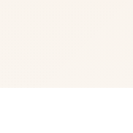
⭐ 产品介绍
纳迪亚之宝汉化版为玩家带来了欧美风格rpg恋爱养成玩