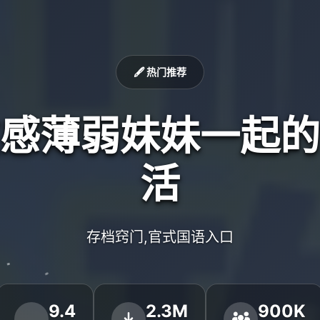
🖋️ 热门推荐
感薄弱妹妹一起的
活
存档窍门,官式国语入口
9.4
2.3M
900K