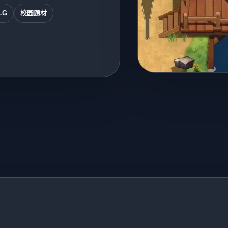
LG
校园题材