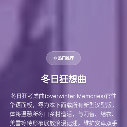
⚙️ 热门推荐
冬日狂想曲
冬日狂考虑曲(overwinter Memories)官往
华语面板，零为本下面载所有新型汉型版。
体将温馨所冬日乡村造活，与莉音、结衣、
美雪等待形象展放浪漫记述。维护安卓双手