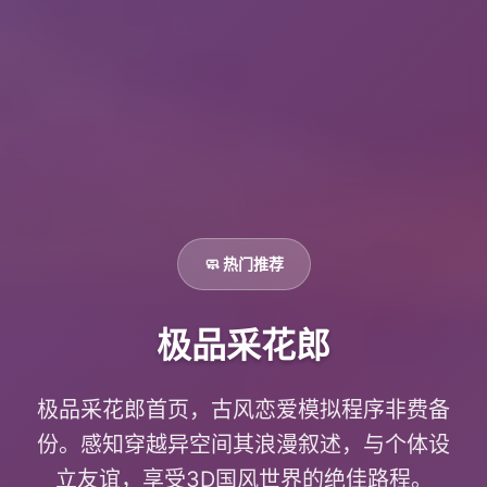
🧼 热门推荐
极品采花郎
极品采花郎首页，古风恋爱模拟程序非费备
份。感知穿越异空间其浪漫叙述，与个体设
立友谊，享受3D国风世界的绝佳路程。