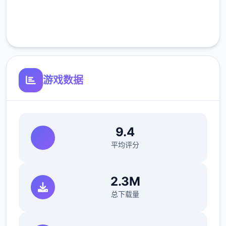
完全免费
客服支持
在这样的世界背景下，你将扮演一名拥有特殊
异能的执法者，你的每一个抉择都可能影响你
与他人的关系和整个城市的命运走向。是像蜉
蝣一样短暂地存在于这座表面繁华的都市中，
游戏数据
还是在混乱中开辟出一条独特的道路，留下永
恒的传说？"改变命运的力量就在你手中。"
9.4
平均评分
2.3M
总下载量