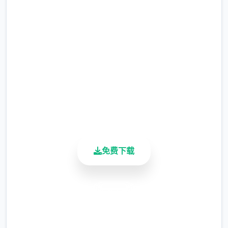
行更广泛的执法职责；后者则对异能者建立了
马上下载 蜉蝣|MayFly
专门的管理体系，包括设立专门的矫正机构。
完整版游戏，免费体验
2.3M+
总下载量
4.9/5
用户评分
900K+
活跃用户
免费下载
安全下载
高速安装