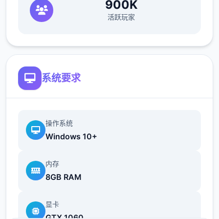
900K
活跃玩家
系统要求
操作系统
Windows 10+
内存
沉浸于精美的游戏画面，感受高级建模与动态
8GB RAM
效果带来的视觉盛宴。EP2重置版带来了显著
提升的渲染质量、添加的体积光/体积雾以及更
显卡
精细的角色模型，每一帧都经过精心打磨。
GTX 1060