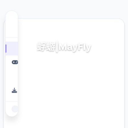
📇 热门推荐
蜉蝣|MayFly
汉语接收,型版官方演面
9.4
评分
2.3M
下载