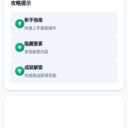
攻略提示
新手指南
快速上手基础操作
十年前，一场神秘事件导致城市中的部分居民
隐藏要素
（特别是年轻群体）突然获得了超越常人的特
发现秘密内容
殊能力。然而，这些异能者中的一些人开始利
用自身能力从事违法行为，特别是针对上层区
成就解锁
域的富裕阶层。这种现象引发了社会秩序的动
完成挑战获得奖励
荡，治安形势日益严峻。
为了应对日益严重的混乱局面，都市管理当局
制定了两项特殊法规：《特别执法条例》和
《异能者管理法》。前者授权特定的异能者执