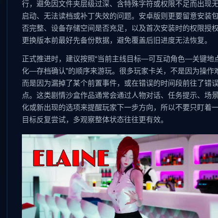
行，避免因文件夹层级过深、含特殊字符或权限不足而出现
启动、无法读档或补丁失效的问题。安卓版则更要留意安装
否完整、设备存储空间是否充足，以及首次安装时的权限授
更换版本前最好先备份数据，避免覆盖后旧进度无法恢复。
正式推进时，建议按照“当前主线目标—可互动角色—关键地
化—存档确认”的顺序来游玩。很多玩家卡关，不是因为操作
而是因为漏掉了某个前置事件，或在错误的时间段前往了错
点。这类剧情沙盒作品通常会通过人物对话、任务提示、场
化或新出现的选项来提醒玩家下一步方向，所以不要只盯着
目标反复尝试，多观察整体状态往往更有效。