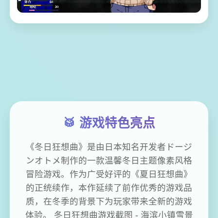
🥁 游戏特色亮点
《冬日狂想曲》是由日本知名开发者ドージ
ンオトメ制作的一款温馨冬日主题像素风格
冒险游戏。作为广受好评的《夏日狂想曲》
的正统续作，本作延续了前作优秀的游戏品
质，在冬季的背景下为玩家带来全新的游戏
体验。 冬日狂想曲游戏截图 - 海滨小镇雪景