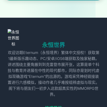
永恒世界
欢迎访题Eternum（永恒境界）繁体中文授权！获取第
1最新版乐趣动态、PC/安卓/iOS6端获取及独家秘籍。
讲述围绕主要角搬到到克雷登市展开张，这算是单个科
技与教育并进展在中性的现代都市，同际亦是划时代虚
拟现确游戏"Eternum"的出源的。游戏采凭神经链接装
置进行六感模拟，操动作者几乎难按组辨虚拟与现实。
阁下将与朋友们一初步入这款超真实性的MMORPG世
界。