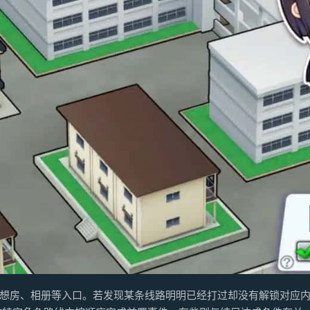
play、回想房、相册等入口。若发现某条线路明明已经打过却没有解锁