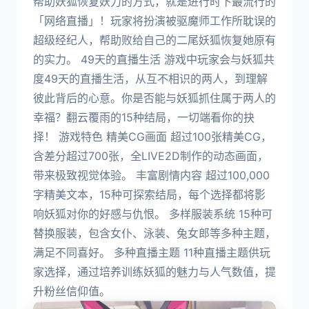
帮助妖狐恢复妖力的方式，就是进行时下最流行的
「网络直播」！玩家将扮演被驱魔师工作所耽误的
超级经纪人，帮助败给自己的二尾妖狐恢复她原有
的实力。 49天的直播生活 游戏中玩家会与妖狐共
度49天的直播生活，从互不相识的两人，到理解
彼此背后的心意。你是否能与妖狐抓住属于两人的
幸福？翻云覆雨的15种结局，一切端看你的抉
择！ 游戏特色 精美CG画面 超过100张精美CG，
含差分超过700张，全LIVE2D制作的动态画面，
带来极致视觉体验。 丰富剧情内容 超过100,000
字精美文本，15种可探索结局，每个选择都将影
响妖狐对你的好感与仇恨。 多样服装系统 15种可
替换服装，包含女仆、泳装、兔女郎等多种主题，
满足不同喜好。 多种直播主题 11种直播主题供玩
家选择，通过培养训练妖狐的魅力与人气数值，提
升粉丝信仰值。