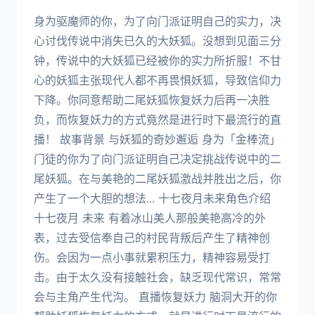
身为驱魔师的你，为了向门派证明自己的实力，决
心讨伐传说中消失已久的大妖狐。没想到见面三分
钟，传说中的大妖狐已经被你的实力所折服！不甘
心的妖狐主张现代人都不再畏惧妖狐，导致信仰力
下降。你同意帮助二尾妖狐恢复妖力后再一决胜
负，而恢复妖力的方式竟然是进行时下最流行的直
播！ 故事背景 与妖狐的奇妙邂逅 身为「金棒流」
门徒的你为了向门派证明自己决定挑战传说中的二
尾妖狐。在与美艳的二尾妖狐激战并胜出之后，你
产生了一个大胆的想法... 十七夜月未来角色介绍
十七夜月 未来 有着冰山美人那般美艳高冷的外
表，过去受信奉自己的村民背叛后产生了精神创
伤。会因为一点小事就累积压力，精神容易受打
击。由于太久没有接触社会，缺乏现代常识，常常
会与主角产生代沟。 直播恢复妖力 脑洞大开的你