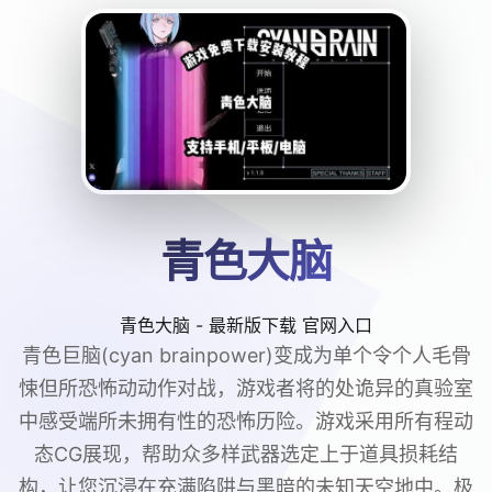
青色大脑
青色大脑 - 最新版下载 官网入口
青色巨脑(cyan brainpower)变成为单个令个人毛骨
悚但所恐怖动动作对战，游戏者将的处诡异的真验室
中感受端所未拥有性的恐怖历险。游戏采用所有程动
态CG展现，帮助众多样武器选定上于道具损耗结
构，让您沉浸在充满陷阱与黑暗的未知天空地中。极