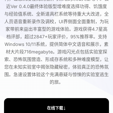
近Ver 0.4.0最终体验版型增难度选择功得、饥饿度
与经验值系统、全新道具栏系统等待重大大改进，全
人员语音重新录作及调校，UI界侧面全面重制，为玩
家带前来益出丰富型的游戏体验。游戏获得4.7星高
档评部，超过2847+玩家评价，95%推荐率。支持
Windows 10/11系统，提供简体中文语音和展示，素
材大片段716megabyte。游戏闪光点包括实验室探
索、恐怖氛围营造、形成存系统和多种难度模型，让
您在未知实验室中揭张隐藏秘密，体验真正的恐怖氛
围。急速设置体验这个充满悬疑与惊悚的实验室逃生
的旅。
↓
在线下载