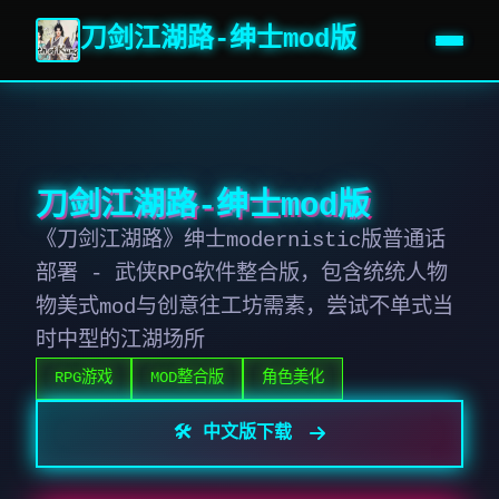
刀剑江湖路-绅士mod版
刀剑江湖路-绅士mod版
《刀剑江湖路》绅士modernistic版普通话
部署 - 武侠RPG软件整合版，包含统统人物
物美式mod与创意往工坊需素，尝试不单式当
时中型的江湖场所
RPG游戏
MOD整合版
角色美化
🛠️ 中文版下载