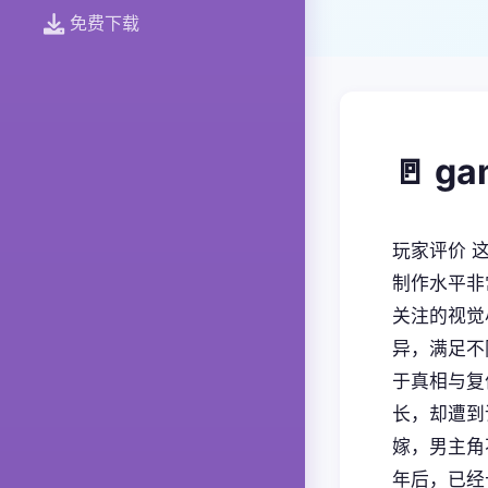
免费下载
🚪 g
玩家评价 
制作水平非
关注的视觉
异，满足不
于真相与复
长，却遭到
嫁，男主角
年后，已经