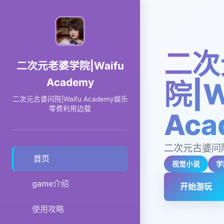
二次
二次元老婆学院|Waifu
Academy
院|W
二次元古婆问院|Waifu Academy娱乐
零费利用边载
Aca
二次元古婆问院|
首页
视觉小说
学
game介绍
开始游玩
使用攻略