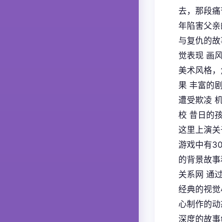
去，那段痛
年陷害父亲
与复仇的故
觉表现 画
美术风格，
果 丰富的
遭受欺凌 
校 昔日的
这里上演关
游戏中有3
的背景故事
关系网 通
经典的视觉
心制作的动
深度的故事