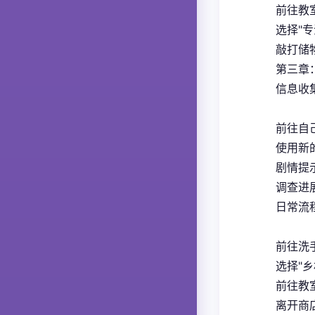
前往教室
选择"
敲打储
第三章
信息收
前往自
使用新
剧情提
调查进展
日常流
前往洗手
选择"乡
前往教室
离开商店