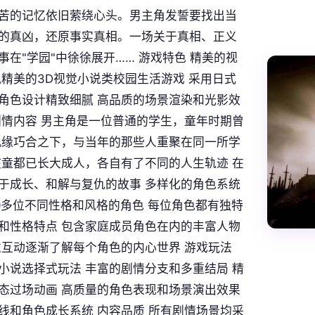
苦的记忆依旧萦绕心头。男主角发誓要找出当
的真凶，还原事实真相。一场关于真相、正义
事在"学园"中徐徐展开…… 游戏特色 精美的视
风精美的3D视觉小说类校园生活游戏 采用日式
角色设计精致细腻 高品质的场景渲染和光影效
剧情内容 男主角是一位普通的学生，童年时期曾
机缘巧合之下，与当年的那些人重聚在同一所学
孩童都已长大成人，各自有了不同的人生轨迹 在
于成长、和解与复仇的故事 多样化的角色系统
0多位不同性格和风格的角色 每位角色都有独特
和性格特点 包含家庭成员角色在内的丰富人物
过互动逐渐了解每个角色的内心世界 游戏玩法
小说选择式玩法 丰富的剧情分支和多重结局 精
态过场动画 高质量的角色表现和场景演出效果
线和角色成长系统 内容品质 所有剧情场景均采