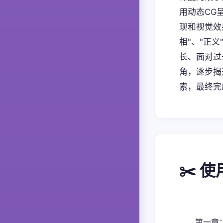
用动态CG
现和视觉效
相"、"正
长、面对过
角，逐步揭
索，最终完
✂️ 
第一章