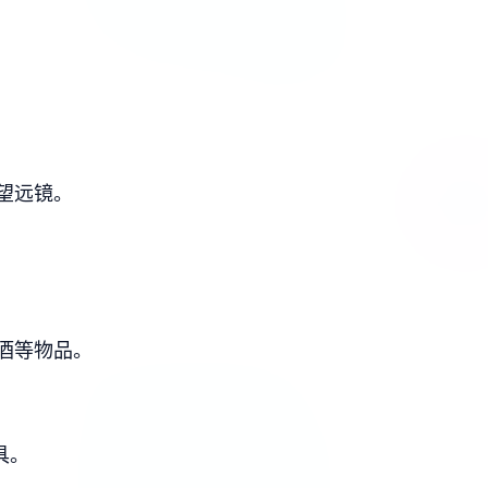
望远镜。
酒等物品。
具。