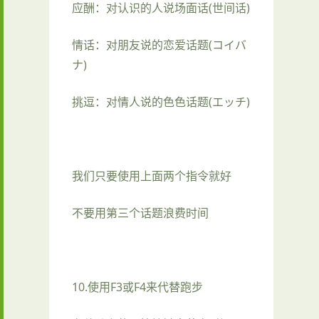
应酬：对认识的人说场面话(世间话)
情话：对朋友说的恋爱话题(コイバ
ナ)
挑逗：对情人说的色色话题(エッチ)
我们只要使用上面两个指令就好
不要用第三个话题浪费时间
10.使用F3或F4来代替跑步