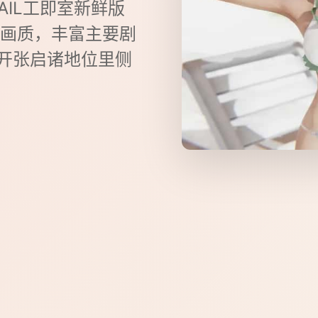
TAIL工即室新鲜版
D画质，丰富主要剧
，开张启诸地位里侧