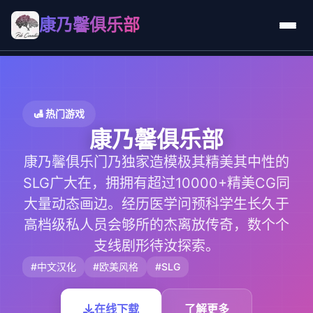
康乃馨俱乐部
🛃 热门游戏
康乃馨俱乐部
康乃馨俱乐门乃独家造模极其精美其中性的
SLG广大在，拥拥有超过10000+精美CG同
大量动态画边。经历医学问预科学生长久于
高档级私人员会够所的杰离放传奇，数个个
支线剧形待汝探索。
#中文汉化
#欧美风格
#SLG
在线下载
了解更多